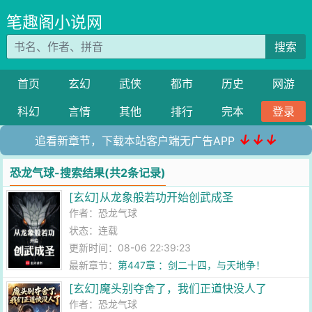
笔趣阁小说网
搜索
首页
玄幻
武侠
都市
历史
网游
科幻
言情
其他
排行
完本
登录
↓↓↓
追看新章节，下载本站客户端无广告APP
恐龙气球-搜索结果(共2条记录)
[玄幻]从龙象般若功开始创武成圣
作者：
恐龙气球
状态：连载
更新时间：08-06 22:39:23
最新章节：
第447章 ：剑二十四，与天地争！
[玄幻]魔头别夺舍了，我们正道快没人了
作者：
恐龙气球