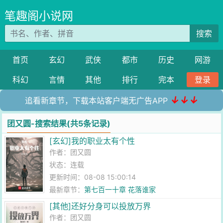
笔趣阁小说网
搜索
首页
玄幻
武侠
都市
历史
网游
科幻
言情
其他
排行
完本
登录
↓↓↓
追看新章节，下载本站客户端无广告APP
团又圆-搜索结果(共5条记录)
[玄幻]我的职业太有个性
作者：
团又圆
状态：连载
更新时间：08-08 15:00:14
最新章节：
第七百一十章 花落谁家
[其他]还好分身可以投放万界
作者：
团又圆