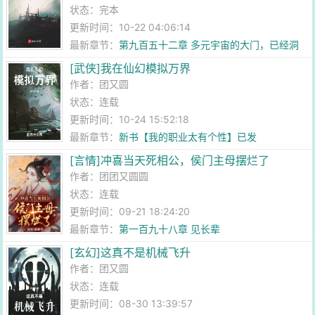
状态：完本
更新时间：10-22 04:06:14
最新章节：
第九百五十二章 多元宇宙的大门，已经洞
开！（大结局）
[武侠]我在仙幻模拟万界
作者：
团又圆
状态：连载
更新时间：10-24 15:52:18
最新章节：
新书【我的职业太有个性】已发
[言情]冲喜当天死相公，侯门主母摆烂了
作者：
团团又圆圆
状态：连载
更新时间：09-21 18:24:20
最新章节：
第一百九十八章 见长辈
[玄幻]这真不是机械飞升
作者：
团又圆
状态：连载
更新时间：08-30 13:39:57