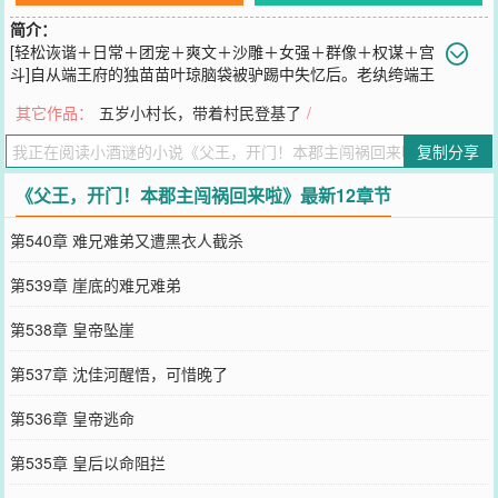
简介：
[轻松诙谐＋日常＋团宠＋爽文＋沙雕＋女强＋群像＋权谋＋宫
斗]自从端王府的独苗苗叶琼脑袋被驴踢中失忆后。老纨绔端王
好日子到头了。别人家父慈子孝，端王府鸡飞狗跳。叶琼不是在坑
其它作品：
五岁小村长，带着村民登基了
/
爹，就是在坑爹路上。短短半月，不仅荣升为了京城纨绔之首，还成
立了纨绔天团。当别人琴棋书画时，叶琼忙着败家逛青楼。当别人宫
复制分享
斗宅斗时，叶琼忙着吃瓜打架斗殴。\n直到某天，众人发现那个臭名
昭著的草包郡主，一跃成为了京城的顶流。最火青楼老板——是郡
《父王，开门！本郡主闯祸回来啦》最新12章节
主。最赚钱的拍卖行东家——是郡主。最大的山匪头子——是郡主。
连江湖最厉害的门派门主——也是郡主。百姓给郡主立长生牌，纨绔
第540章 难兄难弟又遭黑衣人截杀
们认郡主为老大。\n当众人抢皇位抢的火热时，清点银票的叶琼看着
自己钱也有了，人也有了。好像不参与一下有点不合群。于是，反手
第539章 崖底的难兄难弟
就把自己的跟屁虫小皇孙拎上了皇位。比起皇位，她还是更喜欢当权
倾朝野的摄政王。\n【注：不是正经宫斗权谋，本文走轻松诙谐风】
第538章 皇帝坠崖
您要是觉得《
父王，开门！本郡主闯祸回来啦
》还不错的话请不要忘
记向您QQ群和微博微信里的朋友推荐哦！
第537章 沈佳河醒悟，可惜晚了
第536章 皇帝逃命
第535章 皇后以命阻拦