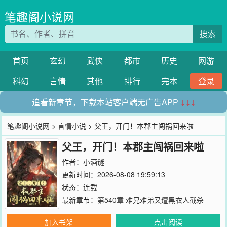
笔趣阁小说网
搜索
首页
玄幻
武侠
都市
历史
网游
科幻
言情
其他
排行
完本
登录
追看新章节，下载本站客户端无广告APP
↓↓↓
笔趣阁小说网
>
言情小说
> 父王，开门！本郡主闯祸回来啦
父王，开门！本郡主闯祸回来啦
作者：
小酒谜
更新时间：2026-08-08 19:59:13
状态：连载
最新章节：
第540章 难兄难弟又遭黑衣人截杀
加入书架
点击阅读