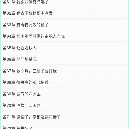
第61章 我爹好像有点嘎了
第62章 锦衣卫协助郡主查案
第63章 有奇特药效的橘子
第64章 郡主不同寻常的审犯人方式
第65章 让百姓认人
第66章 他们想杀我
第67章 救命啊，三皇子要打我
第68章 御书房外鸡飞狗跳
第69章 豪气的四公主
第70章 酒楼门口闹剧
第71章 这案子，京都巡察司接了
第72章 荣生死了