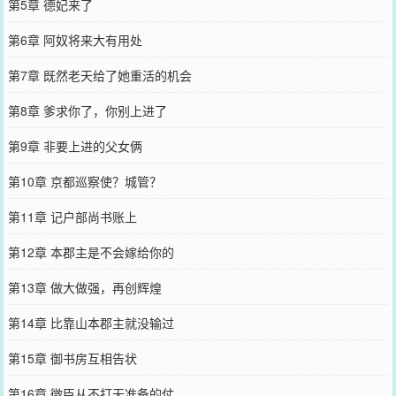
第5章 德妃来了
第6章 阿奴将来大有用处
第7章 既然老天给了她重活的机会
第8章 爹求你了，你别上进了
第9章 非要上进的父女俩
第10章 京都巡察使？城管？
第11章 记户部尚书账上
第12章 本郡主是不会嫁给你的
第13章 做大做强，再创辉煌
第14章 比靠山本郡主就没输过
第15章 御书房互相告状
第16章 微臣从不打无准备的仗