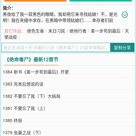
简介：
黑夜给了我一双黑色的眼睛，我却用它来寻找姑娘！不，是光
明！我在夹缝中求存，在黑暗中带领姑娘们……幸存者们前
行！我就是夏不二，末日的阻挡者！（末日专业户出品，必属精品！
其它作品：
绝色生香
/
末日刁民
/
绝地行者
/
差一步苟到最后
/
天
关注“十阶浮屠”公众号，可免费领取《末日之城》全本！）
使战疫
/
您要是觉得《
绝命毒尸
》还不错的话请不要忘记向您QQ群和微博微信
里的朋友推荐哦！
复制分享
《绝命毒尸》最新12章节
1384 新书《差一步苟到最后》开更
1383 完本后想说的话
1382 不要忘了我（下）大结局
1381 不要忘了我（上）
1380 终局
1379 虫巢之战（下）