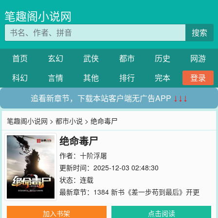
笔趣阁小说网
搜索
首页
玄幻
武侠
都市
历史
网游
科幻
言情
其他
排行
完本
登录
追看新章节，下载本站客户端无广告APP
↓↓↓
笔趣阁小说网
>
都市小说
> 绝命毒尸
绝命毒尸
作者：
十阶浮屠
更新时间：2025-12-03 02:48:30
状态：连载
最新章节：
1384 新书《差一步苟到最后》开更
加入书架
点击阅读