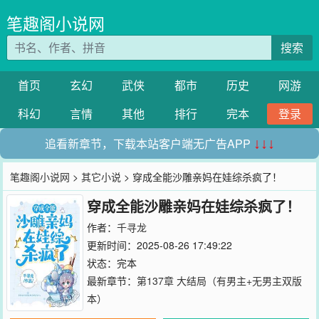
笔趣阁小说网
搜索
首页
玄幻
武侠
都市
历史
网游
科幻
言情
其他
排行
完本
登录
追看新章节，下载本站客户端无广告APP
↓↓↓
笔趣阁小说网
>
其它小说
> 穿成全能沙雕亲妈在娃综杀疯了！
穿成全能沙雕亲妈在娃综杀疯了！
作者：
千寻龙
更新时间：2025-08-26 17:49:22
状态：完本
最新章节：
第137章 大结局（有男主+无男主双版
本）