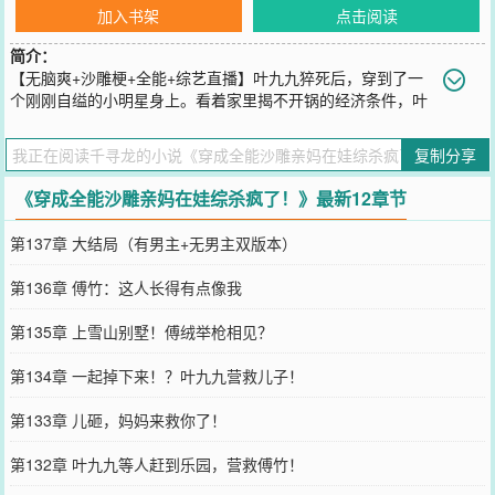
加入书架
点击阅读
简介：
【无脑爽+沙雕梗+全能+综艺直播】叶九九猝死后，穿到了一
个刚刚自缢的小明星身上。看着家里揭不开锅的经济条件，叶
九九决定带娃复出赚大钱。谁知刚上综艺，面对绿茶心机婊的刁难，
叶九九跪下哭道：求你不要说了呜呜。在舞台上不会唱儿歌，叶九九
复制分享
拿起话筒：我没k！恐龙抗狼！就在众人以为，这是个窝囊组出来丢脸
的时候。叶九九转身以女团c位般的高水准，唱跳一曲，瞬间震惊所有
《穿成全能沙雕亲妈在娃综杀疯了！》最新12章节
人。叶九九：我就装一下，真当我显眼包啊？再次见到绿茶心机婊，
叶九九直接礼貌建议：你要是没事做就来我们村把大粪给挑了。在节
第137章 大结局（有男主+无男主双版本）
目上，展露超高厨艺，网友：不是吧姐，你米其林厨师啊？在野外求
生，自带一头小羊羔涮火锅，网友：太残忍了！加麻加辣谢谢！看到
第136章 傅竹：这人长得有点像我
叶九九杀疯各大综艺，网友：这家伙全能的啊，你们惹她干嘛？节目
上线，热搜霸榜，明星热度指数破亿，身价暴涨，火爆全网！一众势
第135章 上雪山别墅！傅绒举枪相见？
力：不是，你们就这么让她叶九九一个人杀疯了？傅绒大佬：嗯，我
宠着，怎么了？你敢动她试试！
第134章 一起掉下来！？叶九九营救儿子！
您要是觉得《
穿成全能沙雕亲妈在娃综杀疯了！
》还不错的话请不要
忘记向您QQ群和微博微信里的朋友推荐哦！
第133章 儿砸，妈妈来救你了！
第132章 叶九九等人赶到乐园，营救傅竹！