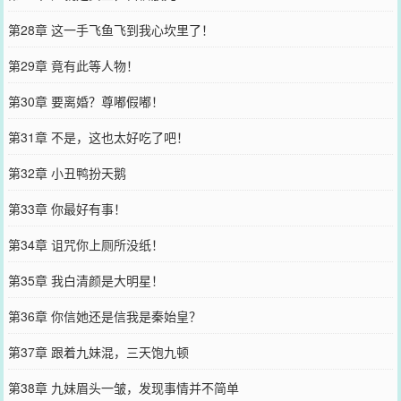
第28章 这一手飞鱼飞到我心坎里了！
第29章 竟有此等人物！
第30章 要离婚？尊嘟假嘟！
第31章 不是，这也太好吃了吧！
第32章 小丑鸭扮天鹅
第33章 你最好有事！
第34章 诅咒你上厕所没纸！
第35章 我白清颜是大明星！
第36章 你信她还是信我是秦始皇？
第37章 跟着九妹混，三天饱九顿
第38章 九妹眉头一皱，发现事情并不简单