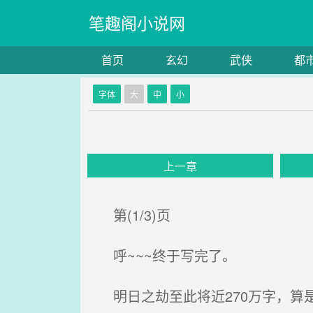
笔趣阁小说网
首页
玄幻
武侠
都
字体
大
中
小
上一章
第(1/3)页
呼~~~终于写完了。
明日之劫至此将近270万字，算