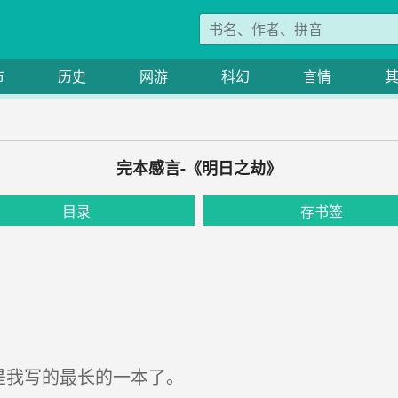
市
历史
网游
科幻
言情
完本感言-《明日之劫》
目录
存书签
是我写的最长的一本了。