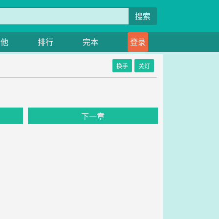
搜索
其他
排行
完本
登录
换手
关灯
下一章